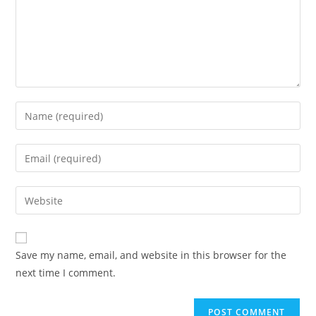
Enter
your
name
Enter
or
your
username
email
Enter
to
address
your
comment
to
website
comment
URL
Save my name, email, and website in this browser for the
(optional)
next time I comment.