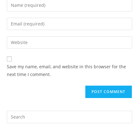
Enter
your
name
Enter
or
your
username
email
Enter
to
address
your
comment
to
website
comment
URL
Save my name, email, and website in this browser for the
(optional)
next time I comment.