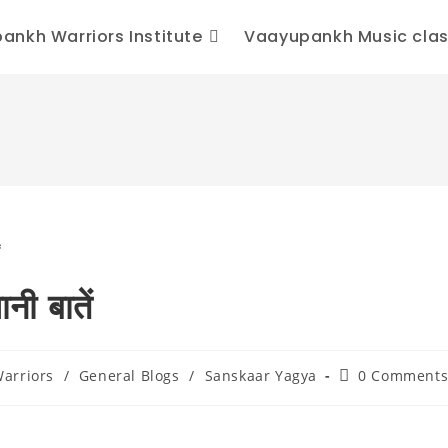
ankh Warriors Institute
Vaayupankh Music cla
ी बातें
Post
arriors
/
General Blogs
/
Sanskaar Yagya
0 Comment
comments: