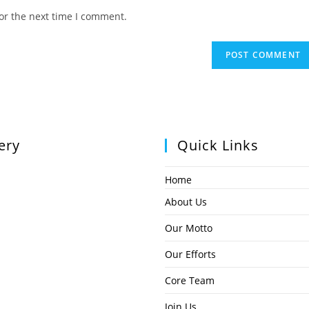
website
or the next time I comment.
URL
(optional)
ery
Quick Links
Home
About Us
Our Motto
Our Efforts
Core Team
Join Us