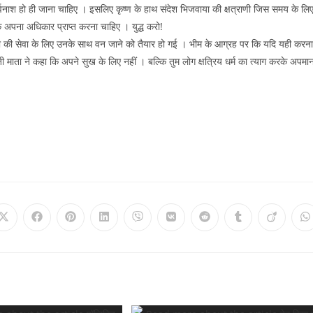
र्वनाश हो ही जाना चाहिए । इसलिए कृष्ण के हाथ संदेश भिजवाया की क्षत्राणी जिस समय के लि
के अपना अधिकार प्राप्त करना चाहिए । युद्ध करो!
गांधारी की सेवा के लिए उनके साथ वन जाने को तैयार हो गई । भीम के आग्रह पर कि यदि यही करना
ती माता ने कहा कि अपने सुख के लिए नहीं ‌। बल्कि तुम लोग क्षत्रिय धर्म का त्याग करके अपमा
Opens
Opens
Opens
Opens
Opens
Opens
Opens
Opens
Opens
O
in
in
in
in
in
in
in
in
in
i
a
a
a
a
a
a
a
a
a
a
new
new
new
new
new
new
new
new
new
n
window
window
window
window
window
window
window
window
window
w