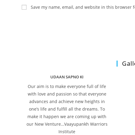
name
email
Save my name, email, and website in this browser f
or
address
username
to
to
comment
comment
Gall
UDAAN SAPNO KI
Our aim is to make everyone full of life
with love and passion so that everyone
advances and achieve new heights in
one’s life and fulfill all the dreams. To
make it happen we are coming up with
our New Venture…Vaayupankh Warriors
Institute