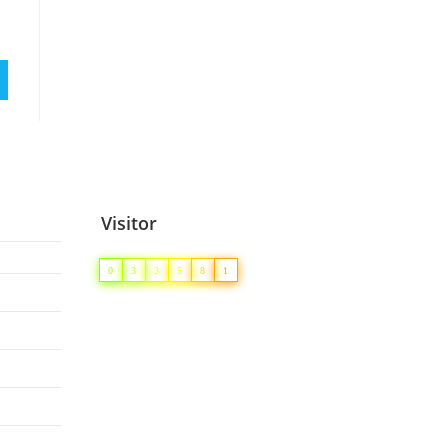
Visitor
0
3
3
5
8
1