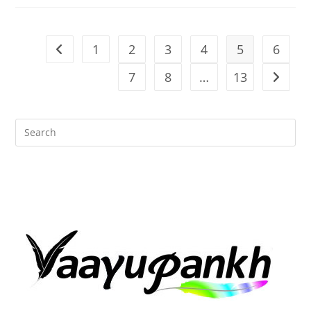
1
2
3
4
5
6
Go to the previous page
7
8
…
13
Go to t