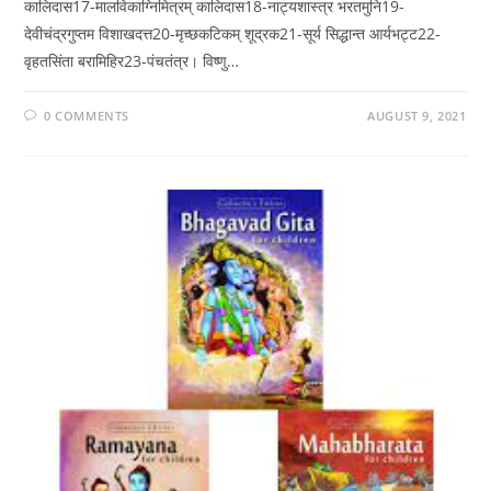
कालिदास17-मालविकाग्निमित्रम् कालिदास18-नाट्यशास्त्र भरतमुनि19-
देवीचंद्रगुप्तम विशाखदत्त20-मृच्छकटिकम् शूद्रक21-सूर्य सिद्धान्त आर्यभट्ट22-
वृहतसिंता बरामिहिर23-पंचतंत्र। विष्णु…
0 COMMENTS
AUGUST 9, 2021