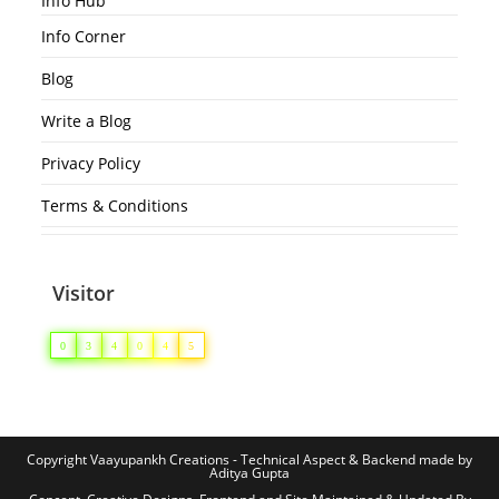
Info Hub
Info Corner
Blog
Write a Blog
Privacy Policy
Terms & Conditions
Visitor
0
3
4
0
4
5
Copyright Vaayupankh Creations - Technical Aspect & Backend made by
Aditya Gupta