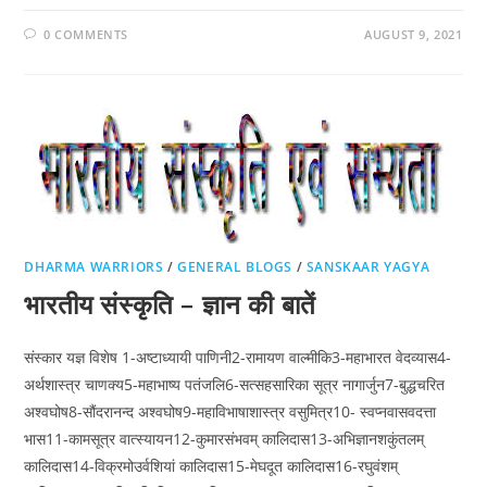
0 COMMENTS
AUGUST 9, 2021
DHARMA WARRIORS
/
GENERAL BLOGS
/
SANSKAAR YAGYA
भारतीय संस्कृति – ज्ञान की बातें
संस्कार यज्ञ विशेष 1-अष्टाध्यायी पाणिनी2-रामायण वाल्मीकि3-महाभारत वेदव्यास4-
अर्थशास्त्र चाणक्य5-महाभाष्य पतंजलि6-सत्सहसारिका सूत्र नागार्जुन7-बुद्धचरित
अश्वघोष8-सौंदरानन्द अश्वघोष9-महाविभाषाशास्त्र वसुमित्र10- स्वप्नवासवदत्ता
भास11-कामसूत्र वात्स्यायन12-कुमारसंभवम् कालिदास13-अभिज्ञानशकुंतलम्
कालिदास14-विक्रमोउर्वशियां कालिदास15-मेघदूत कालिदास16-रघुवंशम्