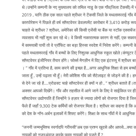
थे।उन्होंने कम्पनी के नए मुख्यालय को तमिल नाडु के एक गाँव(जिला टेंकसी) 
2019 , यानि ठीक एक साल पहले श्रीधर ने टेंकसी जिले के मथलामपराई गाँव में
कारपोरेशन ने पिछले ही वर्ष सॉफ्टवेयर डेवलपमेंट कारोबार में 3,410 करोड़ रूपए
चाहते थे श्रीधर ? श्रीधर, अमेरिका की किसी एजेंसी या बैंक या स्टॉक एक्सचें
व्यवसाय भी नहीं शुरू कर रहे थे। वे किसी नकारात्मक कारण से नहीं, एक सकार
में कामयाबी पायी तो वे प्रॉफिट का बड़ा हिस्सा स्वदेश में निवेश करेंगे। कम्पनी क
पहले मथलामपराई गाँव में बच्चों के लिए निशुल्क आधुनिक स्कूल खोले।कंप्यूटर टेक
सॉफ्टवेयर इंजीनियर तैयार होंगे। फोर्ब्स मैगज़ीन में दिए एक इंटरव्यू में श्री
। ” गाँव में प्रतिभा है, काम करने की इच्छा है…अगर आधुनिक शिक्षा से हम बच्चों क
जाता हूँ , उन्हें पढ़ाता भी हूँ। मेरी कोशिश गाँव को सैटेलाइट से जोड़ने की है। ह
से देने जा रहे है….प्रोडक्ट चाहे सॉफ्टवेयर ही क्यों न हो , ” श्रीधर बताते हैं।
अक्सर आपको दिखेंगे। गाँव और तहसील में आने जाने के लिए वे साईकिल पर ह
सॉफ्टवेयर उद्योगपति हैं जिन्होंने 9 हज़ार से ज्यादा लोगों को रोजगार दिया
फैले हैं जहाँ 9,300 टेक कर्मियों को रोजगार मिला है। श्रीधर का कहना है कि आने
को देश के नॉन-अर्बन इलाकों में शिफ़्ट करेंगे। शिक्षा के साथ गाँवों में वे आ
“जननी जन्मभूमिश्च स्वर्गादपि गरीयसी”अब एक प्रश्न खुदसे और आपसे…क्या का
नायकों को नज़रअंदाज़ करके छद्म नायकों को पूजते हैं ?