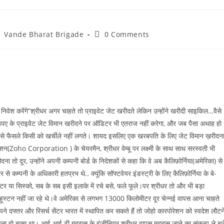
Post
Vande Bharat Brigade
0 Comments
comments:
में निवेश करेंगे”श्रीधर अगर चाहते तो प्राइवेट जेट खरीदते लेकिन उन्होंने खरीदी साइकिल…वैसे
रूपए के प्राइवेट जेट विमान खरीदने पर ऑडिटर भी एतराज नहीं करेगा, और जब पैसा अथाह हो
, तो ऐसे फैसले किसी को खर्चीले नहीं लगते। शायद इसलिए एक खरबपति के लिए जेट विमान ख़रीदन
ेशन(Zoho Corporation ) के चेयरमैन, श्रीधर वेम्बू पर लक्ष्मी के साथ साथ सरस्वती भी
तो दूर, उन्होंने अपनी कम्पनी बोर्ड के निदेशकों से कहा कि वे अब कैलिफ़ोर्निया(अमेरिका) से
े कम्पनी के अधिकारी हतप्रभ थे.. क्यूंकि सॉफ्टवेयर इंडस्ट्री के लिए कैलिफ़ोर्निया के बे-
विटर या सिस्को, सब के सब इसी इलाके में रचे बसे, फले फूले।पर श्रीधर तो और भी बड़ा
या हूस्टन नहीं जा रहे थे।वे अमेरिका से लगभग 13000 किलोमीटर दूर चेन्नई वापस आना चाहते
 अपने दफ्तर और रिसर्च सेंटर भारत में स्थापित कर सकते हैं तो जोहो कारपोरेशन को स्वदेश लौटन
। फैसला हो चुका था। आई आई टी मद्रास के इंजीनियर श्रीधर वापस मद्रास जाने का संकल्प ले चु