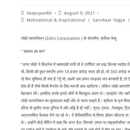
Post
Post
Vaayupankh
August 9, 2021
author:
published:
Post
Motivational & Inspirational
/
Sanskaar Yagya
/
category:
जोहो कारपोरेशन (Zoho Corporation ) के चेयरमैन, श्रीधर वेम्बू
” संकल्प का मान”
“अगर जोहो ने बिज़नेस में कामयाबी पायी तो वे प्रॉफिट का बड़ा हिस्सा स्वदेश 
भी, किसी की कुल सम्पत्ति अगर 18 हज़ार करोड़ रूपए की हो, तो 300 करोड़ 
तो फिर मुश्किल ही क्या है ?यूँ भी, लक्ष्मी जब छप्पर फाड़कर धन बरसाती हैं
ऐसा ही है जैसे किसी मैनजेर के लिए मारुती कार खरीदना। लेकिन जोहो कारपोर
मेहरबान थीं। इसलिए उनके इरादे औरों से बिलकुल अलग थे। प्राइवेट जेट खरीदना 
जोहो कारपोरेशन का मुख्यालय कहीं और ले जाना चाहते हैं। श्रीधर के इस विचार स
एरिया से मुफीद जगह दुनिया में और कोई है ही नहीं। गूगल, एप्पल , फेसबुक, ट्
अप्रत्याशित फैसला लेने जा रहे थे। वे कैलिफ़ोर्निया से शिफ्ट होकर सीएटल 
थे। उन्होंने बोर्ड मीटिंग में कहा कि अगर डैल, सिस्को, एप्पल या माइक्रोसॉफ्ट
पर परहेज़ क्यों है ?श्रीधर के तर्क और प्रश्नो के आगे बोर्ड में मौन छा गया