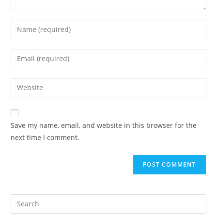
Enter
your
name
Enter
or
your
username
email
Enter
to
address
your
comment
to
website
comment
URL
Save my name, email, and website in this browser for the
(optional)
next time I comment.