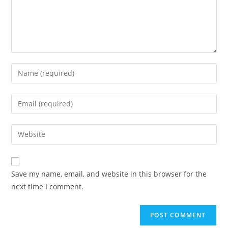
Enter
your
name
Enter
or
your
username
email
Enter
to
address
your
comment
to
website
comment
URL
Save my name, email, and website in this browser for the
(optional)
next time I comment.