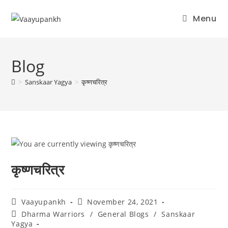
Menu
Skip
to
Blog
content
>
Sanskaar Yagya
>
कृष्णचरित्र
कृष्णचरित्र
Post
Post
Vaayupankh
November 24, 2021
author:
published:
Post
Dharma Warriors
/
General Blogs
/
Sanskaar
category:
Yagya