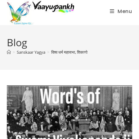
Menu
Skip
to
Blog
content
>
Sanskaar Yagya
>
विश्व धर्म महासभा, शिकागो