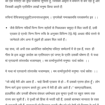
को एक स्तोत्र की कुछ पंक्तियाँ सुनाता हूँ, जिसकी आवृति मैं बचपन से कर रहा हूँ और
जिसकी आवृति प्रतिदिन लाखों मनुष्य किया करते हैं:
रुचिनां वैचित्र्यादृजुकुटिलनानापथजुषाम् । नृणामेको गम्यस्त्वमसि पयसामर्णव इव ।।
जैसे विभिन्न नदियाँ भिन्न भिन्न स्रोतों से निकलकर समुद्र में मिल जाती हैं, उसी
प्रकार हे प्रभो! भिन्न भिन्न रुचि के अनुसार विभिन्न टेढ़े-मेढ़े अथवा सीधे रास्ते से
जानेवाले लोग अन्त में तुझमें ही आकर मिल जाते हैं।
यह सभा, जो अभी तक आयोजित सर्वश्रेष्ठ पवित्र सम्मेलनों में से एक हैं, स्वतः ही
गीता के इस अद्भुत उपदेश का प्रतिपादन एवं जगत् के प्रति उसकी घोषणा हैं: ये यथा
मां प्रपद्यन्ते तांस्तथैव भजाम्यहम् । मम वर्त्मानुवर्तन्ते मनुष्याः पार्थ सर्वशः ।।
ये यथा मां प्रपद्यन्ते तांस्तथैव भजाम्यहम् । मम वर्त्मानुवर्तन्ते मनुष्याः पार्थ सर्वशः ।।
“जो कोई मेरी ओर आता हैं – चाहे किसी प्रकार से हो – मैं उसको प्राप्त होता हूँ। लोग
भिन्न मार्ग द्वारा प्रयत्न करते हुए अन्त में मेरी ही ओर आते हैं।” साम्प्रदायिकता,
हठधर्मिता और उनकी बीभत्स वंशधर धर्मान्धता इस सुन्दर पृथ्वी पर बहुत समय तक
राज्य कर चुकी हैं। वे पृथ्वी को हिंसा से भरती रही हैं, उसको बारम्बार मानवता के रक्त