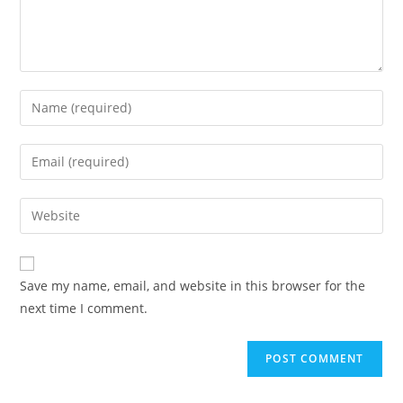
Enter
your
name
Enter
or
your
username
email
Enter
to
address
your
comment
to
website
comment
URL
Save my name, email, and website in this browser for the
(optional)
next time I comment.