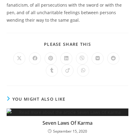
fanaticism, of all persecutions with the sword or with the
pen, and of all uncharitable feelings between persons
wending their way to the same goal.
SHARE
PLEASE SHARE THIS
THIS
CONTENT
Opens
Opens
Opens
Opens
Opens
Opens
Opens
in
in
in
in
in
in
in
a
a
a
a
a
a
a
Opens
Opens
Opens
new
new
new
new
new
new
new
in
in
in
window
window
window
window
window
window
window
a
a
a
new
new
new
window
window
window
YOU MIGHT ALSO LIKE
Seven Laws Of Karma
September 15, 2020