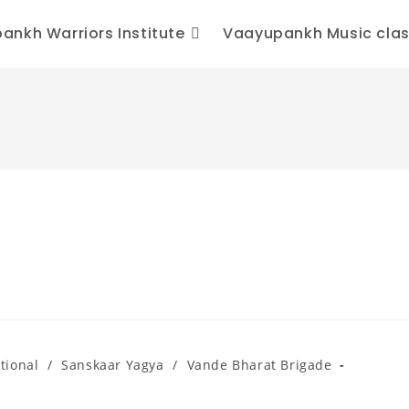
ankh Warriors Institute
Vaayupankh Music cla
tional
/
Sanskaar Yagya
/
Vande Bharat Brigade