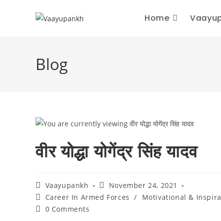
Skip
Home
Vaayup
to
content
Blog
वीर योद्धा योगेंद्र सिंह यादव
Post
Post
Vaayupankh
November 24, 2021
author:
published:
Post
Career In Armed Forces
/
Motivational & Inspira
category:
Post
0 Comments
comments: