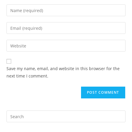
Enter
your
name
Enter
or
your
username
email
Enter
to
address
your
comment
to
website
comment
URL
Save my name, email, and website in this browser for the
(optional)
next time I comment.