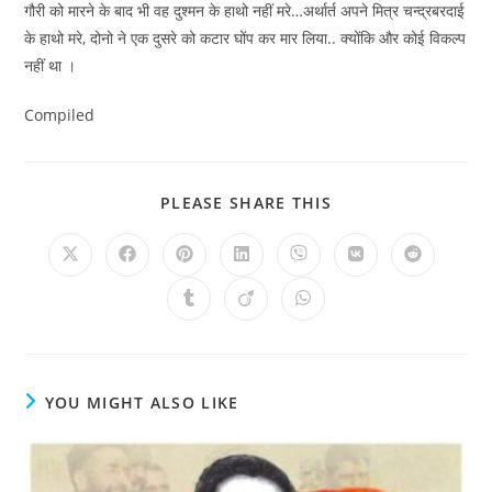
गौरी को मारने के बाद भी वह दुश्मन के हाथो नहीं मरे…अर्थार्त अपने मित्र चन्द्रबरदाई
के हाथो मरे, दोनो ने एक दुसरे को कटार घोंप कर मार लिया.. क्योंकि और कोई विकल्प
नहीं था ।
Compiled
SHARE
PLEASE SHARE THIS
THIS
CONTENT
Opens
Opens
Opens
Opens
Opens
Opens
Opens
in
in
in
in
in
in
in
a
a
a
a
a
a
a
Opens
Opens
Opens
new
new
new
new
new
new
new
in
in
in
window
window
window
window
window
window
window
a
a
a
new
new
new
window
window
window
YOU MIGHT ALSO LIKE